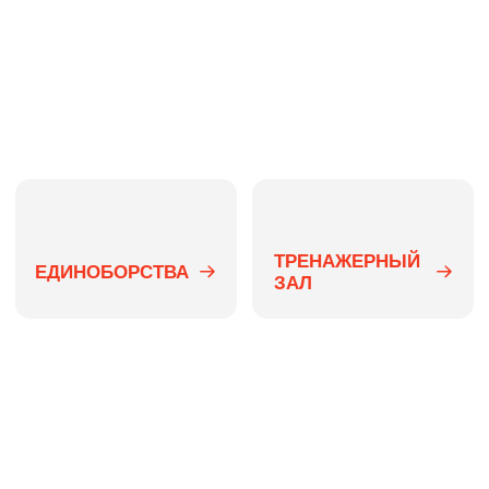
+7 (8442) 55 22 00
CLUB365RE@MAIL.RU
КЛУБНЫЕ КАРТЫ Б-Р 30-ЛЕТИЯ ПОБЕДЫ
КЛУБНЫЕ КАРТЫ УЛ. 8 ВОЗДУШНОЙ АРМИИ
РАСПИСАНИЕ Б-Р 30-ЛЕТИЯ ПОБЕДЫ
РАСПИСАНИЕ УЛ. 8 ВОЗДУШНОЙ АРМИИ
ЗАПИСАТЬСЯ НА ГРУППОВУЮ ТРЕНИРОВКУ
ЗАПИСАТЬСЯ НА ПРОБНЫЙ ВИЗИТ