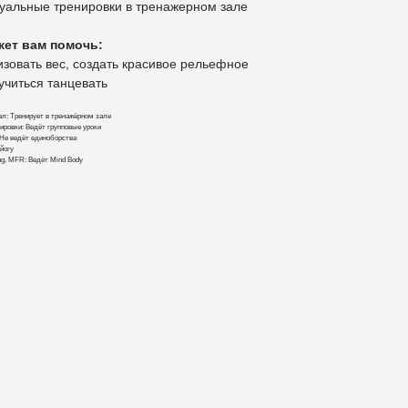
уальные тренировки в тренажерном зале
жет вам помочь:
зовать вес, создать красивое рельефное
учиться танцевать
л: Тренирует в тренажёрном зале
ировки: Ведёт групповые уроки
Не ведёт единоборства
 йогу
hing, MFR: Ведёт Mind Body