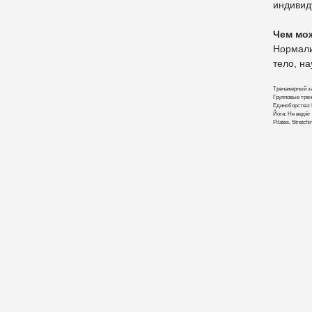
индивид
Чем мо
Нормали
тело, на
Тренажерный за
Групповые трен
Единоборства: 
Йога: Не ведёт
Pilates, Stretc