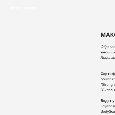
Другие тренеры
МАК
Образов
медицин
Лицензи
Сертиф
"Zumba"
"Strong
"Силовы
Ведет у
Группов
BodyScul