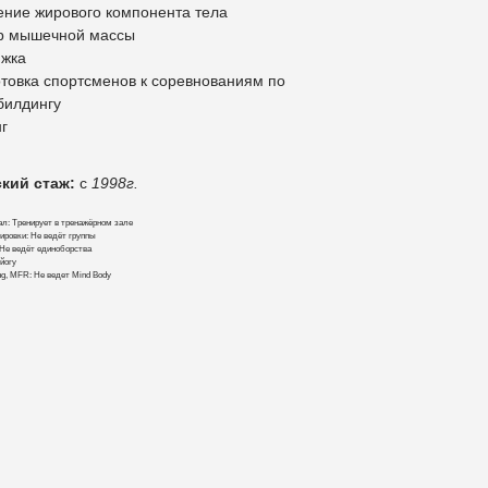
ение жирового компонента тела
р мышечной массы
яжка
отовка спортсменов к соревнованиям по
билдингу
г
кий стаж:
с
1998г.
л: Тренирует в тренажёрном зале
ировки: Не ведёт группы
Не ведёт единоборства
 йогу
hing, MFR: Не ведет Mind Body