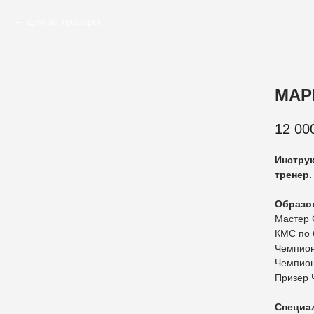
Другие тренеры
МАР
12 00
Инструк
тренер.
Образо
Мастер 
КМС по 
Чемпион
Чемпион
Призёр 
Специал