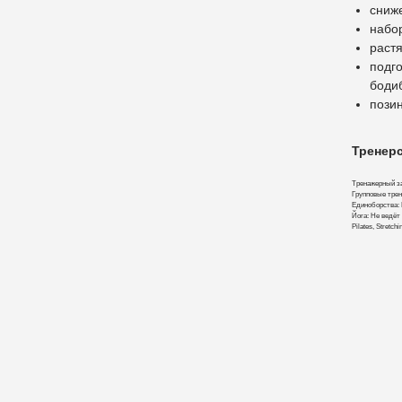
сниж
набо
раст
подг
боди
позин
Тренерс
Тренажерный за
Групповые трен
Единоборства: 
Йога: Не ведёт
Pilates, Stretc